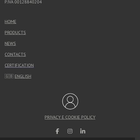
P.IVA 00128840204
HOME
PRODUCTS
NEWS
CONTACTS
CERTIFICATION
🇬🇧
ENGLISH
PRIVACY E COOKIE POLICY
F
I
L
a
n
i