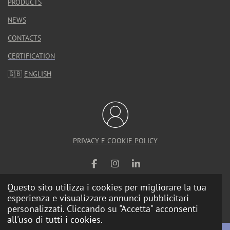
PRODUCTS
NEWS
CONTACTS
CERTIFICATION
🇬🇧
ENGLISH
PRIVACY E COOKIE POLICY
F
I
L
a
n
i
c
s
n
Questo sito utilizza i cookies per migliorare la tua
e
t
k
esperienza e visualizzare annunci pubblicitari
© 2025 Calzolari Arredo Urbano |
Web Agency
b
a
e
personalizzati. Cliccando su "Accetta" acconsenti
o
g
d
all'uso di tutti i cookies.
o
r
I