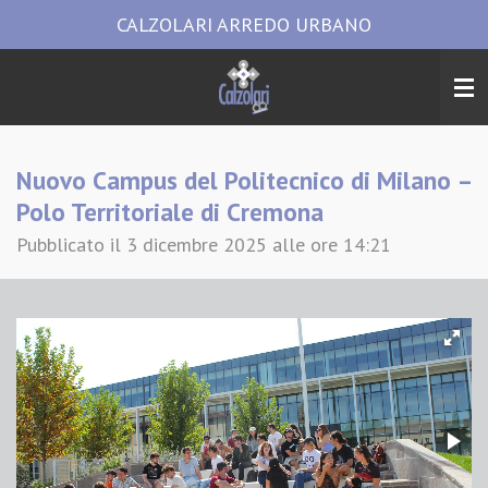
CALZOLARI ARREDO URBANO
Vai
al
contenuto
principale
Nuovo Campus del Politecnico di Milano –
Polo Territoriale di Cremona
Pubblicato il 3 dicembre 2025 alle ore 14:21