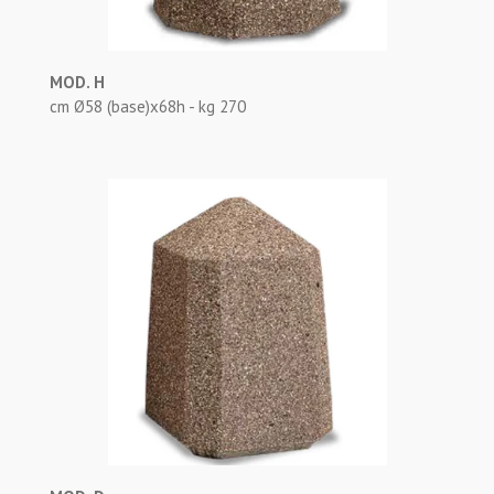
MOD. H
cm Ø58 (base)x68h - kg 270