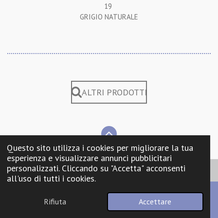
19
GRIGIO NATURALE
ALTRI PRODOTTI
Questo sito utilizza i cookies per migliorare la tua
esperienza e visualizzare annunci pubblicitari
personalizzati. Cliccando su "Accetta" acconsenti
all'uso di tutti i cookies.
RESTA IN CONTATTO CON NOI
Rifiuta
Accettare
Email
Telefono
Mappa
CALZOLARI ARREDO URBANO