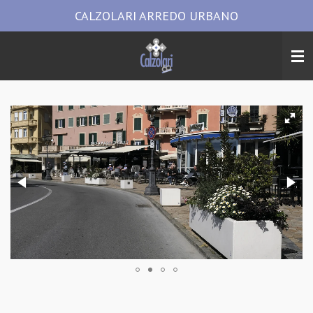
CALZOLARI ARREDO URBANO
Vai
al
contenuto
principale