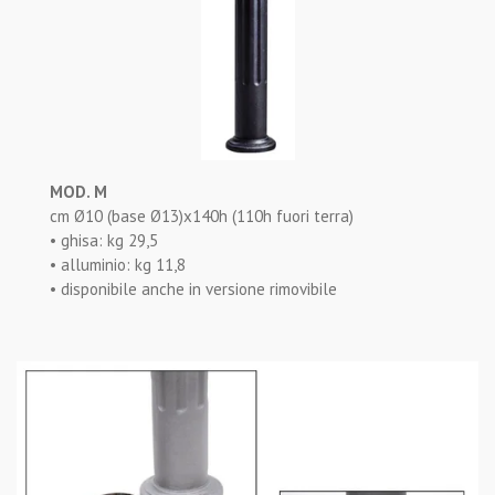
MOD. M
cm Ø10 (base Ø13)x140h (110h fuori terra)
• ghisa: kg 29,5
• alluminio: kg 11,8
• disponibile anche in versione rimovibile