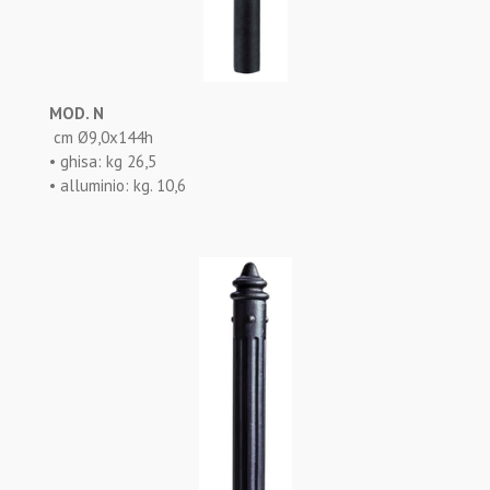
MOD. N
cm Ø9,0x144h
• ghisa: kg 26,5
• alluminio: kg. 10,6