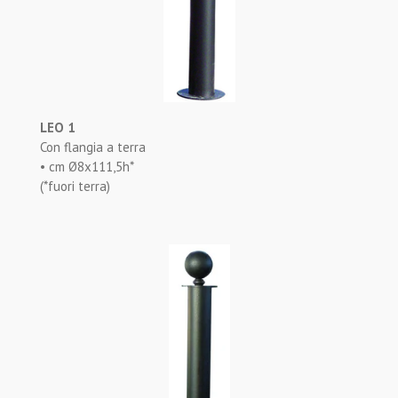
LEO 1
Con flangia a terra
• cm Ø8x111,5h*
(*fuori terra)