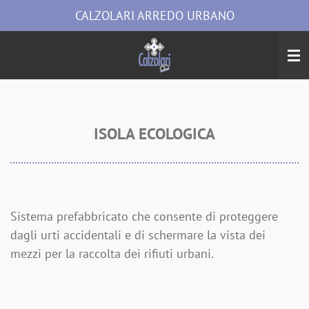
CALZOLARI ARREDO URBANO
Vai
al
contenuto
principale
ISOLA ECOLOGICA
Sistema prefabbricato che consente di proteggere
dagli urti accidentali e di schermare la vista dei
mezzi per la raccolta dei rifiuti urbani.