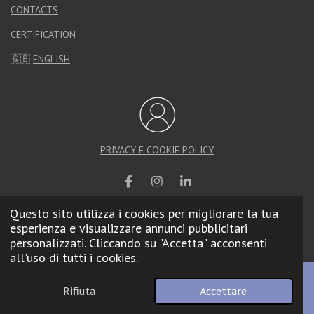
CONTACTS
CERTIFICATION
🇬🇧
ENGLISH
PRIVACY E COOKIE POLICY
F
I
L
a
n
i
Questo sito utilizza i cookies per migliorare la tua
c
s
n
e
t
k
esperienza e visualizzare annunci pubblicitari
© 2025 Calzolari Arredo Urbano |
Web Agency
b
a
e
personalizzati. Cliccando su "Accetta" acconsenti
o
g
d
all'uso di tutti i cookies.
o
r
I
k
a
n
m
Rifiuta
Accettare
Email
Telefono
Mappa