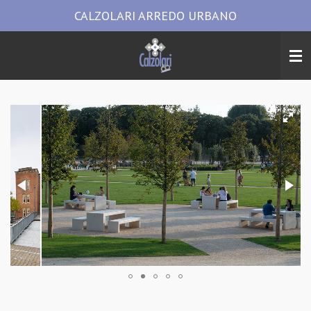
CALZOLARI ARREDO URBANO
Vai
al
contenuto
principale