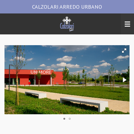
CALZOLARI ARREDO URBANO
Vai
al
contenuto
principale