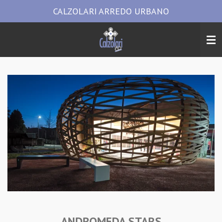
CALZOLARI ARREDO URBANO
Vai
al
contenuto
principale
ANDROMEDA STARS