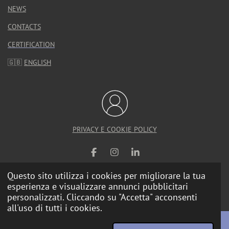
NEWS
CONTACTS
CERTIFICATION
🇬🇧
ENGLISH
PRIVACY E COOKIE POLICY
F
I
L
a
n
i
c
s
n
Questo sito utilizza i cookies per migliorare la tua
e
t
k
esperienza e visualizzare annunci pubblicitari
© 2025 Calzolari Arredo Urbano |
Web Agency
b
a
e
personalizzati. Cliccando su "Accetta" acconsenti
o
g
d
all'uso di tutti i cookies.
o
r
I
k
a
n