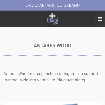
CALZOLARI ARREDO URBANO
Vai
al
contenuto
principale
ANTARES WOOD
Antares Wood è una panchina in legno con supporti
in metallo zincato verniciato (da assemblare).