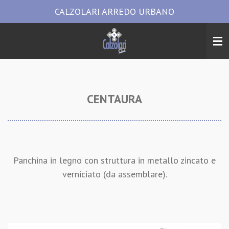
CALZOLARI ARREDO URBANO
Vai
al
contenuto
principale
CENTAURA
Panchina in legno con struttura in metallo zincato e
verniciato (da assemblare).