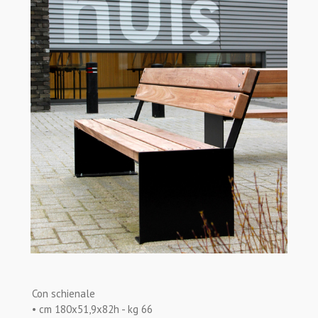
Con schienale
• cm 180x51,9x82h - kg 66