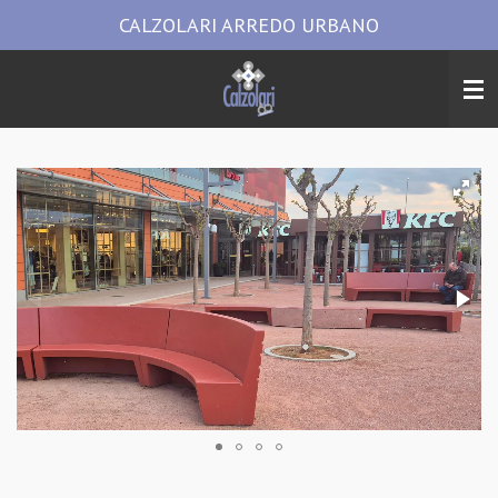
CALZOLARI ARREDO URBANO
Vai
al
contenuto
principale