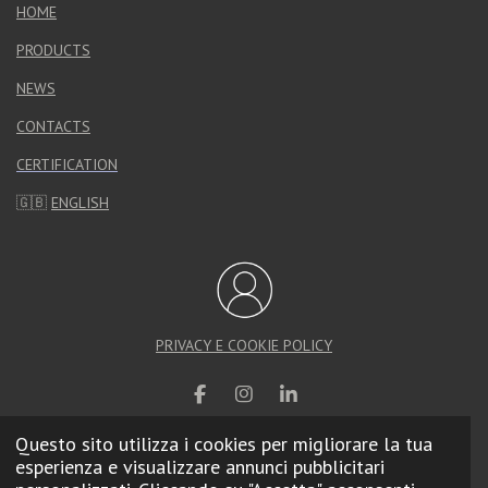
HOME
PRODUCTS
NEWS
CONTACTS
CERTIFICATION
🇬🇧
ENGLISH
PRIVACY E COOKIE POLICY
F
I
L
a
n
i
c
s
n
Questo sito utilizza i cookies per migliorare la tua
e
t
k
esperienza e visualizzare annunci pubblicitari
© 2025 Calzolari Arredo Urbano |
Web Agency
b
a
e