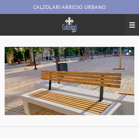
CALZOLARI ARREDO URBANO
Vai
al
contenuto
principale