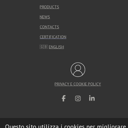
PRODUCTS
NEWS
CONTACTS
CERTIFICATION
🇬🇧
ENGLISH
PRIVACY E COOKIE POLICY
F
I
L
a
n
i
c
s
n
e
t
k
Questo sito utilizza i cookies per migliorare
b
a
e