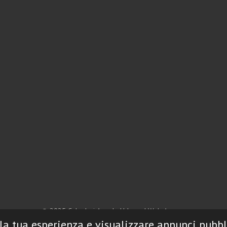
© 2025 Calzolari Arredo Urbano |
Web Agency
 la tua esperienza e visualizzare annunci pubbl