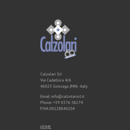
Calzolari Srl
Via Cadellora 4/6
46023 Gonzaga (MN) -Italy
Email: info@calzolarisrl.it
Phone: +39 0376 58274
P.IVA 00128840204
HOME