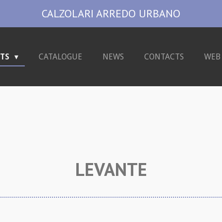
CALZOLARI ARREDO URBANO
CTS
CATALOGUE
NEWS
CONTACTS
WEB
LEVANTE