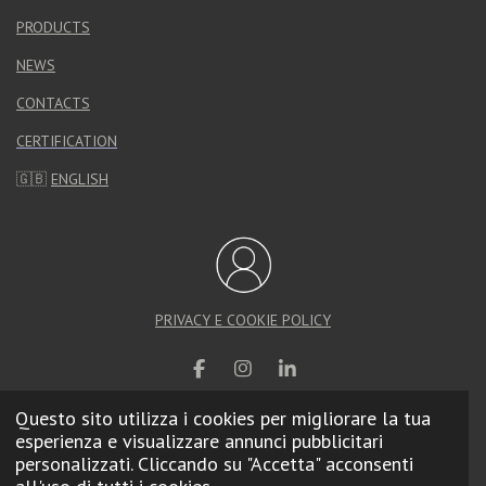
PRODUCTS
NEWS
CONTACTS
CERTIFICATION
🇬🇧
ENGLISH
PRIVACY E COOKIE POLICY
F
I
L
a
n
i
c
s
n
Questo sito utilizza i cookies per migliorare la tua
e
t
k
esperienza e visualizzare annunci pubblicitari
© 2025 Calzolari Arredo Urbano |
Web Agency
b
a
e
personalizzati. Cliccando su "Accetta" acconsenti
o
g
d