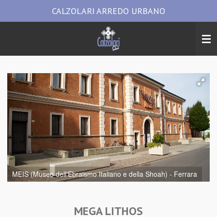
CALZOLARI ARREDO URBANO
Vai
al
contenuto
principale
MEIS (Museo dell'Ebraismo Italiano e della Shoah) - Ferrara
MEGA LITHOS